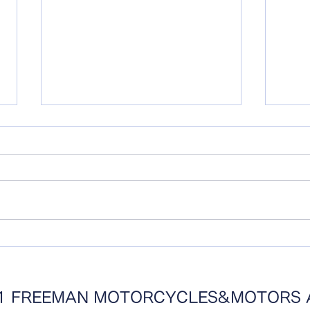
ドレ
ストック&ボバーミートin愛
知
021 FREEMAN MOTORCYCLES&MOTORS All