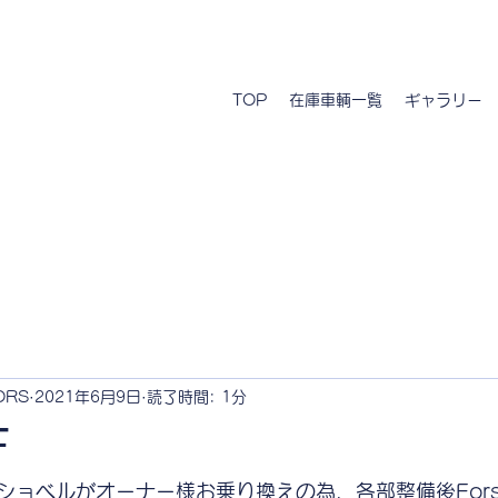
TOP
在庫車輌一覧
ギャラリー
ORS
2021年6月9日
読了時間: 1分
F
ショベルがオーナー様お乗り換えの為、各部整備後Fors