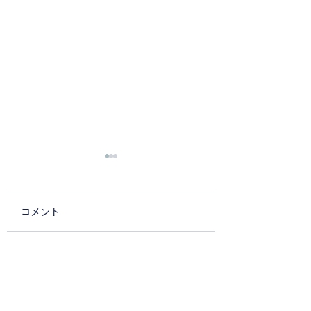
コメント
ドレスアップ
ストック&ボバーミー
コメントを追加…
トin愛知