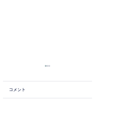
コメント
ドレスアップ
ストック&ボバーミー
コメントを追加…
トin愛知